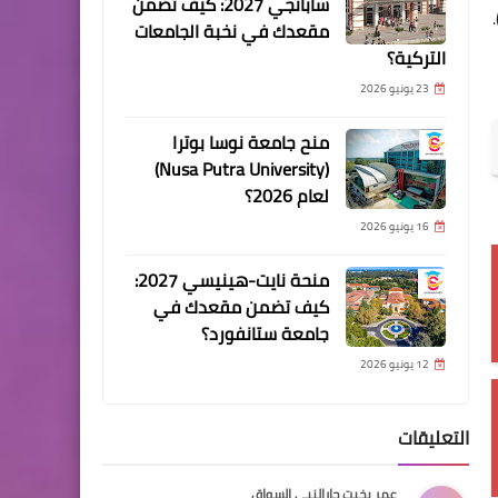
سابانجي 2027: كيف تضمن
تصاد، بل تحولت إلى مركز بحثي متطور يدمج بين العلوم المالية والتكنولوجيا الرقمية (FinTech).
مقعدك في نخبة الجامعات
التركية؟
23 يونيو 2026
منح جامعة نوسا بوترا
(Nusa Putra University)
لعام 2026؟
16 يونيو 2026
منحة نايت-هينيسي 2027:
كيف تضمن مقعدك في
جامعة ستانفورد؟
12 يونيو 2026
التعليقات
عمر بخيت جارالنبي السواق