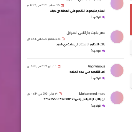
5 أغسطس 2026 في 12:22 م
السلام عليكم ما التقديم على المحنة دي كيف
اترك رداً
عمر بخيت جارالنبي السواق
25 ديسمبر 2025 في 6:41 ص
والله العظيم انا محتاج لي منحة دي شديد
اترك رداً
Anonymous
3 فبراير 2021 في 6:26 ص
احب التقديم علي هذه المنحه
اترك رداً
Mohammed mors
14 يناير 2021 في 11:34 ص
ارجواالرد اوالتواصل وتس775925553737088195
اترك رداً