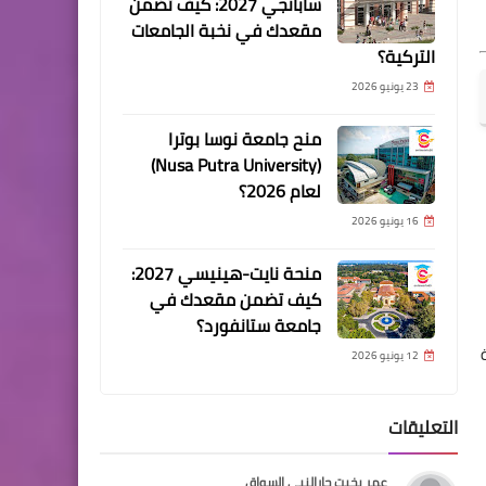
سابانجي 2027: كيف تضمن
مقعدك في نخبة الجامعات
التركية؟
23 يونيو 2026
منح جامعة نوسا بوترا
(Nusa Putra University)
لعام 2026؟
16 يونيو 2026
منحة نايت-هينيسي 2027:
كيف تضمن مقعدك في
جامعة ستانفورد؟
12 يونيو 2026
التعليقات
عمر بخيت جارالنبي السواق