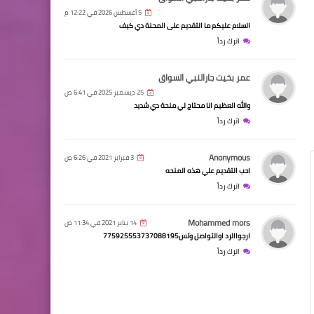
5 أغسطس 2026 في 12:22 م
السلام عليكم ما التقديم على المحنة دي كيف
اترك رداً
عمر بخيت جارالنبي السواق
25 ديسمبر 2025 في 6:41 ص
والله العظيم انا محتاج لي منحة دي شديد
اترك رداً
Anonymous
3 فبراير 2021 في 6:26 ص
احب التقديم علي هذه المنحه
اترك رداً
Mohammed mors
14 يناير 2021 في 11:34 ص
ارجواالرد اوالتواصل وتس775925553737088195
اترك رداً